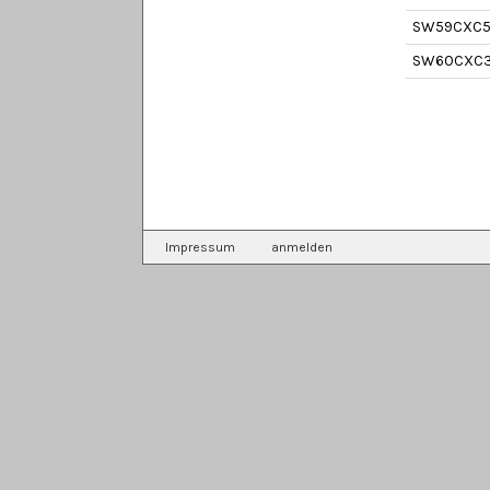
SW59CXC
SW60CXC
Impressum
anmelden