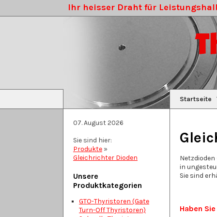
Ihr heisser Draht für Leistungshalb
Startseite
07. August 2026
Gleic
Sie sind hier:
Produkte
»
Gleichrichter Dioden
Netzdioden (
in ungesteu
Unsere
Sie sind er
Produktkategorien
GTO-Thyristoren (Gate
Haben Sie
Turn-Off Thyristoren)