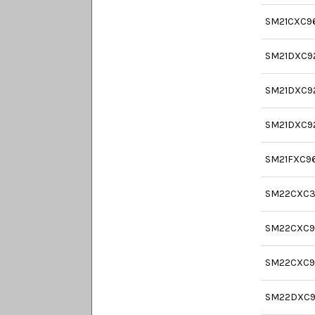
SM21CXC9
SM21DXC9
SM21DXC9
SM21DXC9
SM21FXC9
SM22CXC
SM22CXC9
SM22CXC9
SM22DXC9