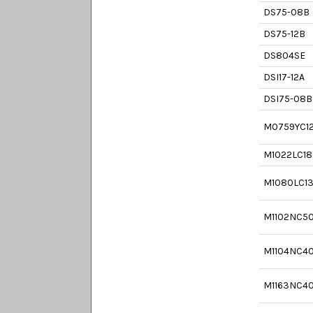
DS75-08B
DS75-12B
DS804SE
DSI17-12A
DSI75-08B
M0759YC1
M1022LC1
M1080LC1
M1102NC5
M1104NC4
M1163NC4