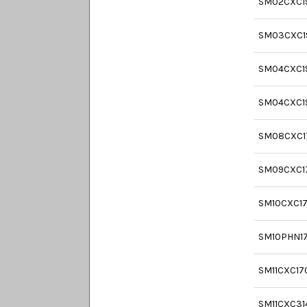
SM02CXC1
SM03CXC1
SM04CXC1
SM04CXC1
SM08CXC1
SM09CXC1
SM10CXC1
SM10PHN1
SM11CXC17
SM11CXC31