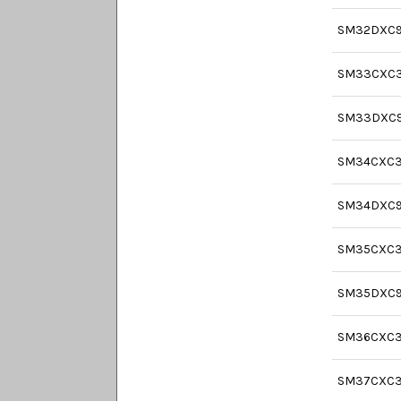
SM32DXC
SM33CXC
SM33DXC
SM34CXC
SM34DXC
SM35CXC
SM35DXC
SM36CXC
SM37CXC