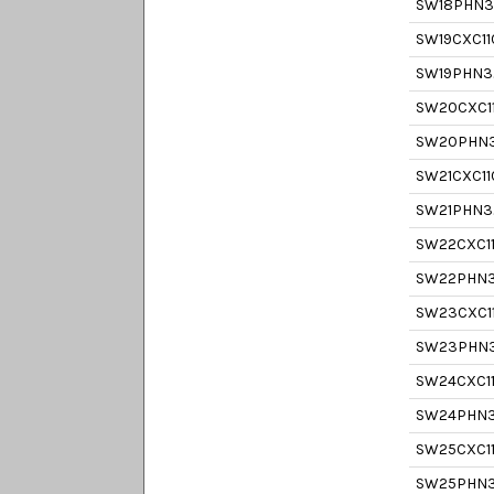
SW18PHN3
SW19CXC11
SW19PHN3
SW20CXC1
SW20PHN
SW21CXC11
SW21PHN3
SW22CXC1
SW22PHN
SW23CXC1
SW23PHN
SW24CXC1
SW24PHN
SW25CXC1
SW25PHN