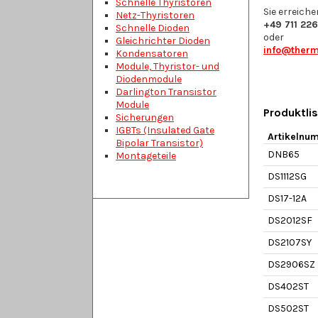
Schnelle Thyristoren
Sie erreiche
Netz-Thyristoren
+49 711 226
Schnelle Dioden
oder
Gleichrichter Dioden
info@therm
Kondensatoren
Module, Thyristor- und
Diodenmodule
Darlington Transistor
Module
Produktli
Sicherungen
IGBTs (Insulated Gate
Artikelnu
Bipolar Transistor)
DNB65
Montageteile
DS1112SG
DS17-12A
DS2012SF
DS2107SY
DS2906SZ
DS402ST
DS502ST